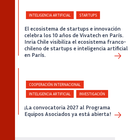
INTELIGENCIA ARTIFICIAL
STARTUPS
El ecosistema de startups e innovación
celebra los 10 años de Vivatech en París.
Inria Chile visibiliza el ecosistema franco-
Captura de pantalla de la portada del Policy Paper «Agentic AI: Deployment, Adoption and
Impacts» de Inria.
chileno de startups e inteligencia artificial
en París.
COOPERACIÓN INTERNACIONAL
INTELIGENCIA ARTIFICIAL
INVESTIGACIÓN
¡La convocatoria 2027 al Programa
Equipos Asociados ya está abierta!