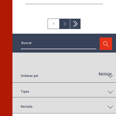
Siguiente
Último
1
›
»
Paginación
Página
Siguiente
Última
actual
página
página
Reiniciar
Ordenar por
Tipos
Período