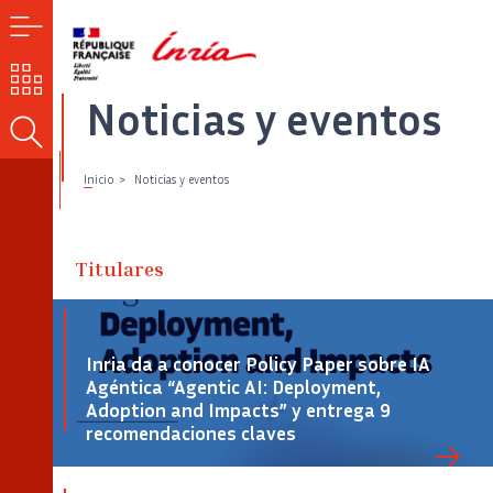
MENÚ
NUESTROS
RETOS
Noticias y eventos
BUSCAR
Inicio
Noticias y eventos
Titulares
Inria da a conocer Policy Paper sobre IA
Agéntica “Agentic AI: Deployment,
Adoption and Impacts” y entrega 9
recomendaciones claves
Crédito