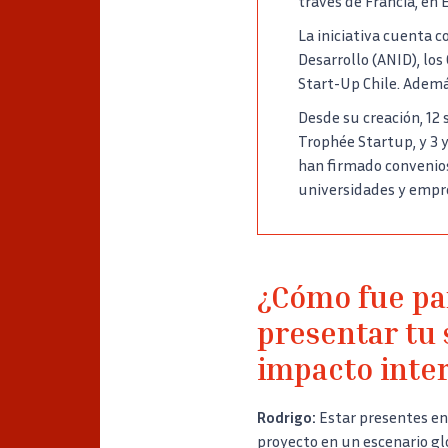
través de Francia, en
La iniciativa cuenta 
Desarrollo (ANID), los
Start-Up Chile. Además
Desde su creación, 12 
Trophée Startup, y 3 
han firmado convenios 
universidades y empre
¿Cómo fue par
presentar tu 
impacto inte
Rodrigo:
Estar presentes en
proyecto en un escenario glo