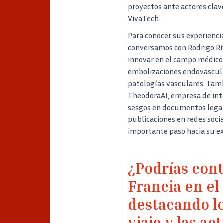
proyectos ante actores clav
VivaTech.
Para conocer sus experienci
conversamos con Rodrigo Ri
innovar en el campo médico
embolizaciones endovascula
patologías vasculares. Tam
TheodoraAI, empresa de intel
sesgos en documentos legales
publicaciones en redes soci
importante paso hacia su e
¿Podrías cont
Francia en el
destacando lo