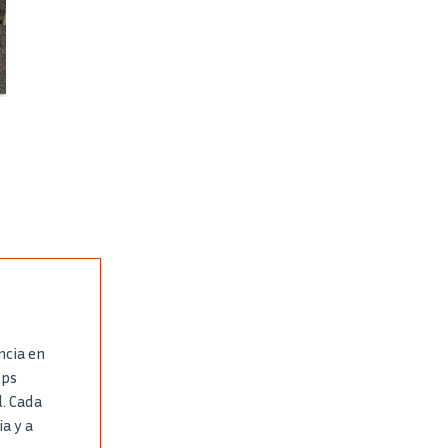
ncia en
ups
. Cada
a y a