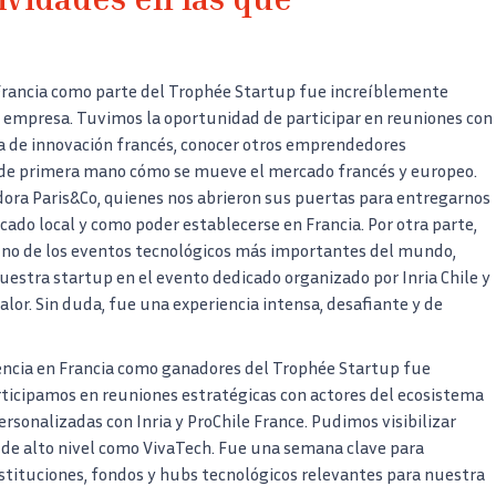
tividades en las que
Francia como parte del Trophée Startup fue increíblemente
 empresa. Tuvimos la oportunidad de participar en reuniones con
a de innovación francés, conocer otros emprendedores
 de primera mano cómo se mueve el mercado francés y europeo.
ora Paris&Co, quienes nos abrieron sus puertas para entregarnos
cado local y como poder establecerse en Francia. Por otra parte,
uno de los eventos tecnológicos más importantes del mundo,
stra startup en el evento dedicado organizado por Inria Chile y
lor. Sin duda, fue una experiencia intensa, desafiante y de
ncia en Francia como ganadores del Trophée Startup fue
ticipamos en reuniones estratégicas con actores del ecosistema
rsonalizadas con Inria y ProChile France. Pudimos visibilizar
 de alto nivel como VivaTech. Fue una semana clave para
nstituciones, fondos y hubs tecnológicos relevantes para nuestra