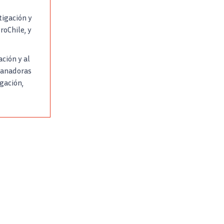
tigación y
roChile, y
ción y al
ganadoras
gación,