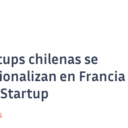
tups chilenas se
ionalizan en Francia 
 Startup
5