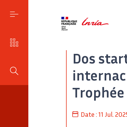
MENÚ
NUESTROS RETOS
Dos star
internac
BUSCAR
Trophée
Date :
11 Jul. 202