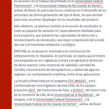
Se asociará con el trabajo desarrollado en la
Universidade Federal
Fluminense
y la
Universidade Federal do Rio Grande do Norte
,
ambas de Brasil. En particular busca colaborar en el desarrollo de los
prototipos de última generación del tipo N-Boat, los que servirán
para crear un primer despliegue de los resultados del proyecto.
Más adelante, se plantea también la extensión de resultados al
crear un paquete de sensores IoT especialmente diseñado para
este propósito, que aumente las capacidades de detección y
reconocimiento de obstáculos, una mejor comprensión del estado
del mar y el monitoreo ambiental y ecológico.
EMISTRAL es un proyecto orientado a la construcción de
embarcaciones no tripuladas. En particular, se espera que el mismo
sea empleado en eco-vigilancia costera y en general la obtención
de datos marinos como muestras de salinidad, cantidad de
clorofila, concentración de microplásticos y calidad del agua en
regiones con contaminación marítima, entre otras aplicaciones.
La iniciativa financiada por el programa
STIC AMSUD
, está
conformada por investigadores de Inria Chile; de los equipos-
proyectos
AIO
del Centro Inria de París, y
SCOOL
del Centro Inria
de la Université de Lille; de la
Universidad de la República
, de
Uruguay; y de la
Universidade Federal Fluminense
y la
Universidade Federal do Rio Grande do Norte
, ambas de Brasil.