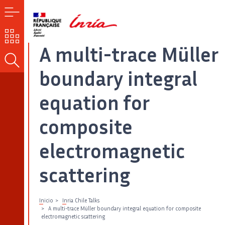
MENÚ
NUESTROS
RETOS
A multi-trace Müller
BUSCAR
boundary integral
equation for
composite
electromagnetic
scattering
Inicio
Inria Chile Talks
A multi-trace Müller boundary integral equation for composite
electromagnetic scattering