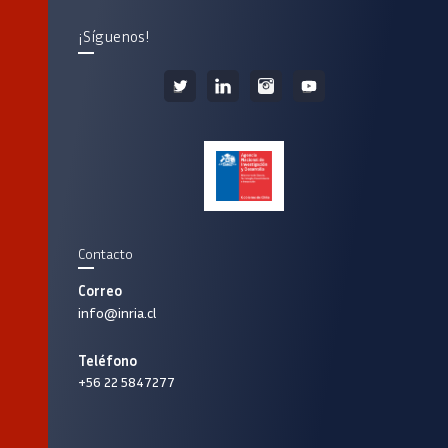
¡Síguenos!
Contacto
Correo
info@inria.cl
Teléfono
+56 22 5847277