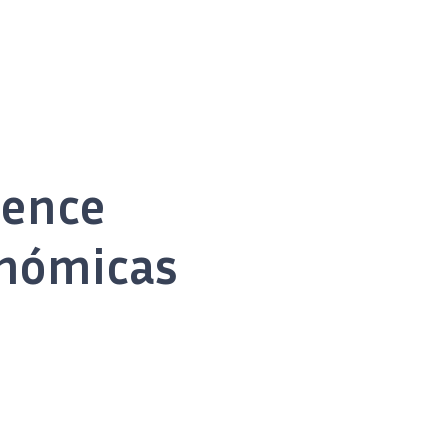
ience
onómicas