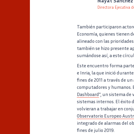
Nayat Sánchez 
Directora Ejecutiva de
Auteur
Poste
También participaron actor
Economía, quienes tienen d
alineado con las prioridades
también se hizo presente ap
sumándose así, a este círcu
Este encuentro forma parte 
e Inria, la que inició duran
fines de 2011 a través de u
computadores y humanos. En 
Dashboard
”, un sistema de 
sistemas internos. El éxito
volvieran a trabajar en conj
Observatorio Europeo Austr
integrado de alarmas del ob
fines de julio 2019.