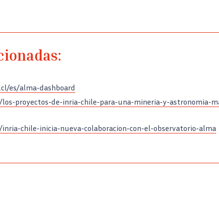
cionadas:
a.cl/es/alma-dashboard
/es/los-proyectos-de-inria-chile-para-una-mineria-y-astronomia-m
es/inria-chile-inicia-nueva-colaboracion-con-el-observatorio-alma