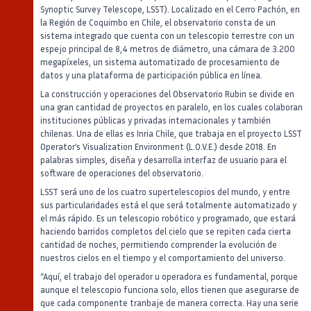
Synoptic Survey Telescope, LSST). Localizado en el Cerro Pachón, en
la Región de Coquimbo en Chile, el observatorio consta de un
sistema integrado que cuenta con un telescopio terrestre con un
espejo principal de 8,4 metros de diámetro, una cámara de 3.200
megapíxeles, un sistema automatizado de procesamiento de
datos y una plataforma de participación pública en línea.
La construcción y operaciones del Observatorio Rubin se divide en
una gran cantidad de proyectos en paralelo, en los cuales colaboran
instituciones públicas y privadas internacionales y también
chilenas. Una de ellas es Inria Chile, que trabaja en el proyecto LSST
Operator’s Visualization Environment (L.O.V.E.) desde 2018. En
palabras simples, diseña y desarrolla interfaz de usuario para el
software de operaciones del observatorio.
LSST será uno de los cuatro supertelescopios del mundo, y entre
sus particularidades está el que será totalmente automatizado y
el más rápido. Es un telescopio robótico y programado, que estará
haciendo barridos completos del cielo que se repiten cada cierta
cantidad de noches, permitiendo comprender la evolución de
nuestros cielos en el tiempo y el comportamiento del universo.
“Aquí, el trabajo del operador u operadora es fundamental, porque
aunque el telescopio funciona solo, ellos tienen que asegurarse de
que cada componente tranbaje de manera correcta. Hay una serie