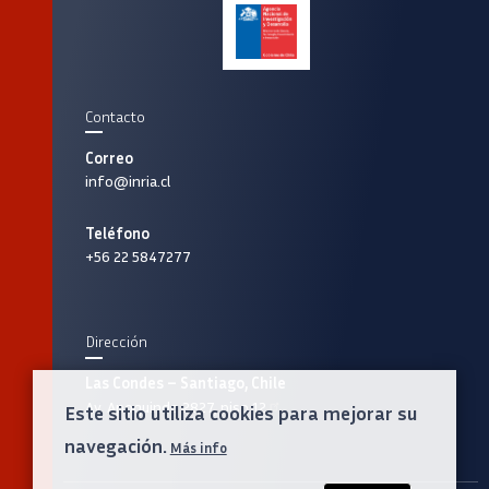
Contacto
Correo
info@inria.cl
Teléfono
+56 22 5847277
Dirección
Las Condes – Santiago, Chile
Av. Apoquindo 2827, piso 12
Este sitio utiliza cookies para mejorar su
navegación.
Más info