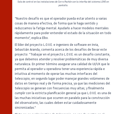
Sala de control en las instalaciones de Cerro Pachón con la interfaz del sistema LOVE en
pantalla.
“Nuestro desafío es que el operador pueda estar atento a varias
cosas de manera efectiva, de forma que le haga sentido y
reduzcamos la fatiga mental. Ayudarlo a hacer modelos mentales
rápidamente para poder entender el estado de la situación en todo
momento”, explica Elbo.
El líder del proyecto L.O.V.E. e ingeniero de software en Inria,
Sebastián Aranda, comenta acerca de los desafíos de llevar este
proyecto: “Trabajar en el proyecto L.O.V.E. es un desafío constante,
ya que debemos atender y resolver problemáticas de muy diversa
naturaleza. En primer término asegurar una calidad de UI/UX que le
permita al operador u operadora tener una experiencia rápida e
intuitiva al momento de operar las muchas interfaces del
telescopio; en segundo lugar poder manejar grandes volúmenes de
datos en tiempo real y de forma precisa, ya que las mediciones del
telescopio se generan con frecuencias muy altas; y finalmente
cumplir con la estricta planificación general ya que L.O.V.E. es una de
las muchas iniciativas que ocurren en paralelo para la construcción
del observatorio, las cuales deben estar cuidadosamente
sincronizadas.”