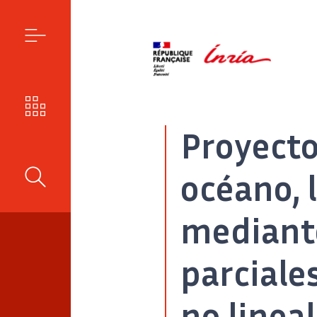
MENÚ
NUESTROS RETOS
Proyect
océano, 
BUSCAR
mediante
parciale
no lineal