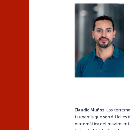
Image
Claudio Muñoz
: Los terrem
tsunamis que son difíciles 
matemática del movimiento d