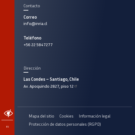
Contacto
Correo
info@inria.cl
Teléfono
+56 22 5847277
Dirección
Las Condes – Santiago, Chile
Av. Apoquindo 2827, piso 12
ACCESIBILIDAD
Mapa del sitio
Cookies
Información legal
Protección de datos personales (RGPD)
ES
Fournisseurs
Pied