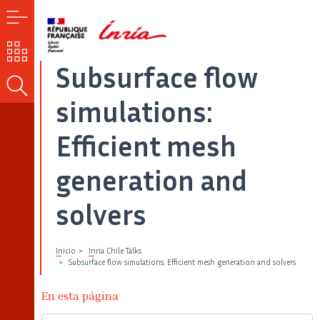
MENÚ
NUESTROS
RETOS
Subsurface flow
BUSCAR
simulations:
Efficient mesh
generation and
solvers
Inicio
Inria Chile Talks
Subsurface flow simulations: Efficient mesh generation and solvers
En esta página