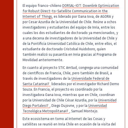
El equipo franco-chileno
DORSAL-IOT: Downlink Optimization
for Robust Direct-to-Satellite Communication in the
Internet of Things
, es liderado por Oana Iova, de AGORA y
por Cesar Azurdia de la Universidad de Chile. Reúne a ochos
investigadores y estudiantes del equipo de Inria, entre los
cuales los dos estudiantes de doctorado ya mencionados, y
a una decena de investigadores de la Universidad de Chile y
de la Pontificia Universidad Católica de Chile, entre ellos, el
estudiante de doctorado Cristobal Huidoboro, quien
también realizó su pasantía en Inria gracias al Programa de
Movilidad anteriormente.
En cuanto al proyecto STIC AmSud, congrega una comunidad
de científicos de Francia, Chile, pero también de Brasil, a
través de investigadores de la
Universidade Federal de
Santa Catarina
liderados por el investigador Richard Demo
Souza. En Francia, el proyecto es coordinado por la
investigadora Oana Iova, mientras que en Chile, coordinan
por la Universidad de Chile César Azurdia, por la
Universidad
Diego Portales
, Diego Dujovne, y por la
Universidad
Tecnológica Metropolitana
, Samuel Montejo.
Este ecosistema en torno al Internet de las Cosas y
satélites se reunió en Inria Chile en ocasión de la visita del