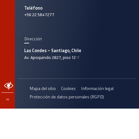
Teléfono
+56 22 5847277
Dirección
Las Condes – Santiago, Chile
Av. Apoquindo 2827, piso 12
ACCESIBILIDAD
Mapa del sitio
Cookies
Información legal
Protección de datos personales (RGPD)
ES
Fournisseurs
Pied
Pasar
et
de
al
partenaires
page
contenido
principal