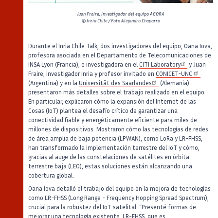
Juan Fraire, investigador del equipo AGORA
© Inria Chile / Foto Alejandro Chaparro
Durante el Inria Chile Talk, dos investigadores del equipo, Oana Iova,
profesora asociada en el Departamento de Telecomunicaciones de
INSA Lyon (Francia), e investigadora en el
CITI Laboratory
y Juan
Fraire, investigador Inria y profesor invitado en
CONICET-UNC
(Argentina) y en la
Universität des Saarlandes
(Alemania)
presentaron más detalles sobre el trabajo realizado en el equipo.
En particular, explicaron cómo la expansión del Internet de las
Cosas (IoT) plantea el desafío crítico de garantizar una
conectividad fiable y energéticamente eficiente para miles de
millones de dispositivos. Mostraron cómo las tecnologías de redes
de área amplia de baja potencia (LPWAN), como LoRa y LR-FHSS,
han transformado la implementación terrestre del IoT y cómo,
gracias al auge de las constelaciones de satélites en órbita
terrestre baja (LEO), estas soluciones están alcanzando una
cobertura global.
Oana Iova detalló el trabajo del equipo en la mejora de tecnologías
como LR-FHSS (Long Range - Frequency Hopping Spread Spectrum),
crucial para la robustez del IoT satelital: “Presenté formas de
mejorar una tecnología existente, LR-FHSS, que es