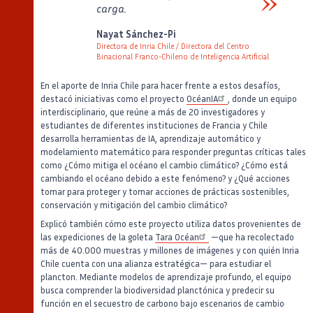
carga.
Verbatim
Nayat Sánchez-Pi
Directora de Inria Chile / Directora del Centro
Binacional Franco-Chileno de Inteligencia Artificial
Auteur
Poste
En el aporte de Inria Chile para hacer frente a estos desafíos,
destacó iniciativas como el proyecto
OcéanIA
, donde un equipo
interdisciplinario, que reúne a más de 20 investigadores y
estudiantes de diferentes instituciones de Francia y Chile
desarrolla herramientas de IA, aprendizaje automático y
modelamiento matemático para responder preguntas críticas tales
como ¿Cómo mitiga el océano el cambio climático? ¿Cómo está
cambiando el océano debido a este fenómeno? y ¿Qué acciones
tomar para proteger y tomar acciones de prácticas sostenibles,
conservación y mitigación del cambio climático?
Explicó también cómo este proyecto utiliza datos provenientes de
las expediciones de la goleta
Tara Océan
—que ha recolectado
más de 40.000 muestras y millones de imágenes y con quién Inria
Chile cuenta con una alianza estratégica— para estudiar el
plancton. Mediante modelos de aprendizaje profundo, el equipo
busca comprender la biodiversidad planctónica y predecir su
función en el secuestro de carbono bajo escenarios de cambio