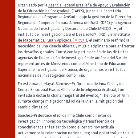
Organizado por la
Agencia Federal Brasileña de Apoyo y Evaluación
de la Educación de Posgrado
(CAPES), junto a la Secretaría
Regional de los Programas AmSud – bajo la gestión de la
Dirección
Regional de Cooperación para América del Sur
(DRC) y la
Agencia
Nacional de Investigación y Desarrollo de Chile (ANID)
– , el
Instituto de Investigación para el Desarrollo
(IRD) y el
Instituto
de Matemática Pura y Aplicada (IMPA
), el seminario reafirmó la
necesidad de una ciencia abierta y multidisciplinaria para enfrentar
los desafíos globales. Contó con la participación de las distintas
agencias de financiación de investigación de América del Sur, de
representantes de Ministerios como el Ministerio de Educación
Superior e Investigación de Francia, de organismos e institutos
nacionales de investigación como Inria.
En este marco, Nayat Sánchez-Pi, Directora de Inria Chile y del
Centro Binacional Franco-Chileno de Inteligencia Artificial, fue
invitada a dictar la charla magistral del evento, "The role of AI in
climate change mitigation" (El rol de la IA en la mitigación del
cambio climático).
Sánchez-Pi destacó el rol de Inria Chile como motor de
investigación, innovación tecnológica y transferencia de
conocimientos enfatizando cómo el centro hoy articula
activamente la colaboración nacional, regional y bilateral junto a la