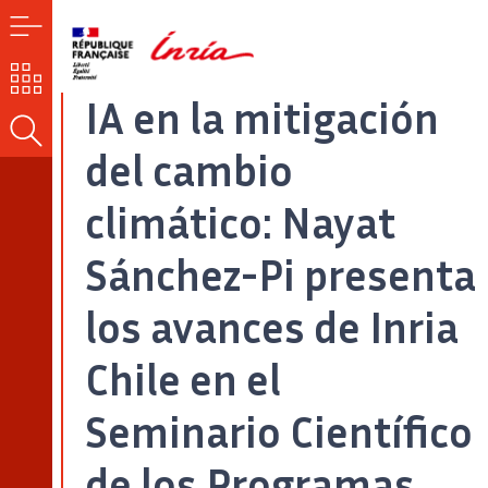
MENÚ
NUESTROS
RETOS
IA en la mitigación
BUSCAR
del cambio
climático: Nayat
Sánchez-Pi presenta
los avances de Inria
Chile en el
Seminario Científico
de los Programas