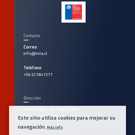
Contacto
Correo
info@inria.cl
Teléfono
+56 22 5847277
Dirección
Las Condes – Santiago, Chile
Av. Apoquindo 2827, piso 12
Este sitio utiliza cookies para mejorar su
navegación.
Más info