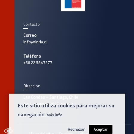
Contacto
Correo
info@inria.cl
Teléfono
+56 22 5847277
Dirección
Las Condes – Santiago, Chile
Av. Apoquindo 2827, piso 12
Este sitio utiliza cookies para mejorar su
navegación.
Más info
Rechazar
Aceptar
ACCESIBILIDAD
Mapa del sitio
Cookies
Información legal